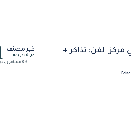
غير مصنف
ركز الفن: تذاكر +
من 0 تقييمات
0% مسافرون يوصون بة