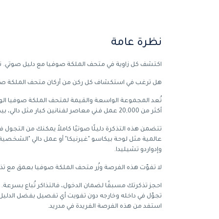
نظرة عامة
اكتشف كل زاوية في متحف الملكة صوفيا مع دليل صوتي. تجر
هل ترغب في استكشاف كل ركن من أركان متحف الملكة صوف
تُعد المجموعة الواسعة والقيمة لمتحف الملكة صوفيا الو
أكثر من 20,000 عمل فني معاصر لفنانين كبار مثل دالي، بيكاسو، ميرو، وماروجا ماللو، ستجعلك مشدوهًا.
تتضمن هذه التذكرة دليلًا صوتيًا كاملاً يمكنك من التجول 
عالمية مثل لوحة بيكاسو "غيرنيكا" أو عمل دالي "الشخصية 
وإدواردو تشيليدا.
لا تفوّت هذه الفرصة وزُر متحف الملكة صوفيا بعمق مع تذك
احجز تذكرتك مسبقًا لضمان الدخول، فالتذاكر تُباع بسرعة.
تجوّل في داخله وخارجه دون تفويت أي تفصيل بفضل الدليل 
استفد من هذه الفرصة الفريدة في مدريد.