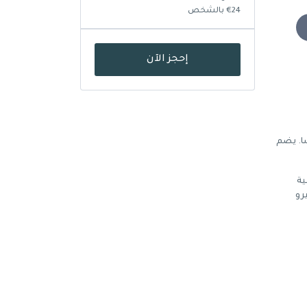
€24 بالشخص
إحجز الآن
سا. يضم
ية
رو