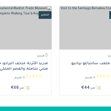
متميز
يد
مدريد
 ملعب سانتياغو برنابيو.
مدريد الأثرية: متحف البرادو، 
مشي شاملة، والقصر الملكي
0 تقييم
0 تقييم
€68
€44
من
من