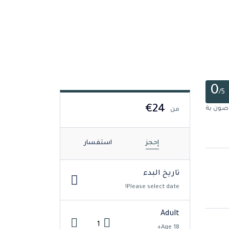
0
/5
€24
من
إحجز
استفسار
تاريخ البدء
Please select date!
Adult
Age 18+