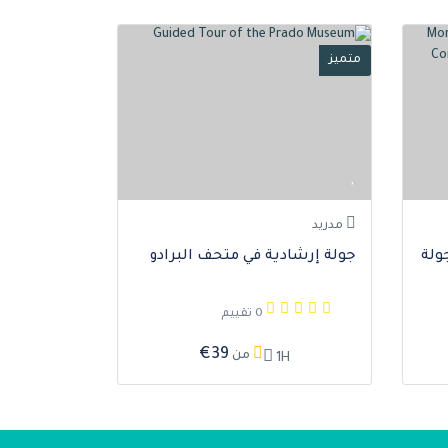
متميز
مدريد
جولة
جولة إرشادية في متحف البرادو
0 تقييم
€39
من
1H