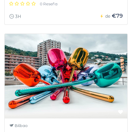
0 Reseña
€79
de
3H
Bilbao