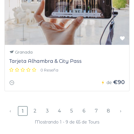
Granada
Tarjeta Alhambra & City Pass
0 Reseña
€90
de
‹
2
3
4
5
6
7
8
›
1
Mostrando 1 - 9 de 65 de Tours