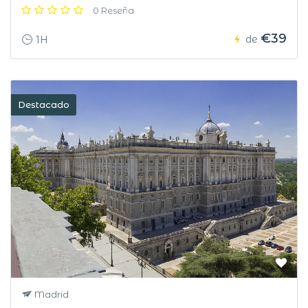
0 Reseña
€39
de
1H
Destacado
Madrid